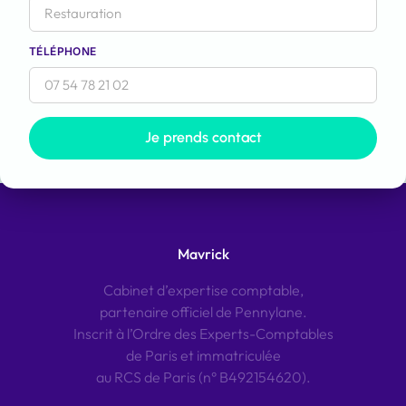
TÉLÉPHONE
Je prends contact
Mavrick
Cabinet d’expertise comptable,
partenaire officiel de Pennylane.
Inscrit à l’Ordre des Experts-Comptables
de Paris et immatriculée
au RCS de Paris (n° B492154620).