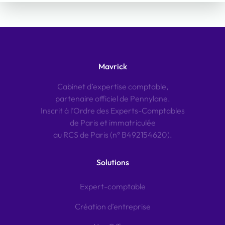
Mavrick
Cabinet d’expertise comptable,
partenaire officiel de Pennylane.
Inscrit à l’Ordre des Experts-Comptables
de Paris et immatriculée
au RCS de Paris (n° B492154620).
Solutions
Expert-comptable
Création d’entreprise