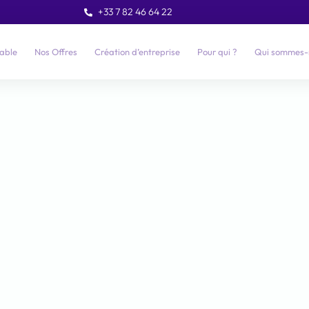
+33 7 82 46 64 22
able
Nos Offres
Création d’entreprise
Pour qui ?
Qui sommes-