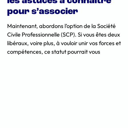
les astuces à connaître
pour s’associer
Maintenant, abordons l’option de la Société
Civile Professionnelle (SCP). Si vous êtes deux
libéraux, voire plus, à vouloir unir vos forces et
compétences, ce statut pourrait vous
intéresser. Mais contrairement à la SCM,
l’idée de la SCP est de véritablement tout
mettre en commun. Cette formule vous
permet de fusionner vos activités sous une
seule bannière. Adieu entreprise individuelle
en parallèle, ici on mise sur la coopération à
plein régime.
Les points clés de la SCP ? Primo, tous les