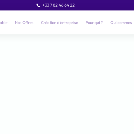
+33 7 82 46 64 22
able
Nos Offres
Création d’entreprise
Pour qui ?
Qui sommes-